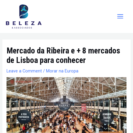
Skip
Main
to
Men
content
Post
Mercado da Ribeira e + 8 mercados
navigation
de Lisboa para conhecer
Leave a Comment
/
Morar na Europa