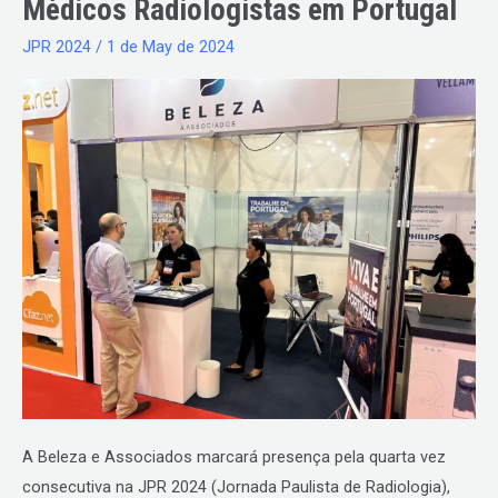
Médicos Radiologistas em Portugal
Pela
4ª
JPR 2024
/
1 de May de 2024
Vez
na
JPR
2024
com
Oportunidades
de
Emprego
para
Médicos
Radiologistas
em
Portugal
A Beleza e Associados marcará presença pela quarta vez
consecutiva na JPR 2024 (Jornada Paulista de Radiologia),