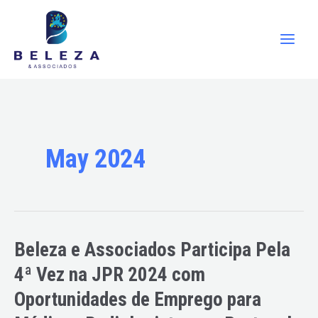
Skip
Main
to
Men
content
May 2024
Beleza e Associados Participa Pela
Beleza
e
4ª Vez na JPR 2024 com
Associados
Oportunidades de Emprego para
Participa