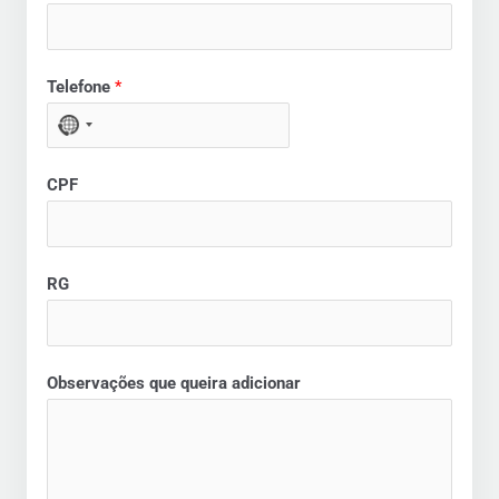
Telefone
*
N
O
CPF
C
O
U
N
RG
T
R
Y
Observações que queira adicionar
S
E
L
E